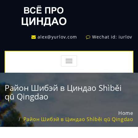
alex@yurlov.com
Wechat id: iurlov
TOGGLE
NAVIGATION
Район Шибэй в Циндао Shìběi
qū Qingdao
Home
Район Шибэй в Циндао Shìběi qū Qingdao