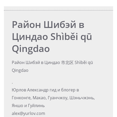
Район Шибэй в
Циндао Shìběi qū
Qingdao
Район Шибэй в Циндао 市北区 Shìběi qū
Qingdao
.
Юрлов Александр гид и блогер в
Гонконге, Макао, Гуанчжоу, Шэньчжэнь,
Яншо и Гуйлинь
alex@yurlov.com