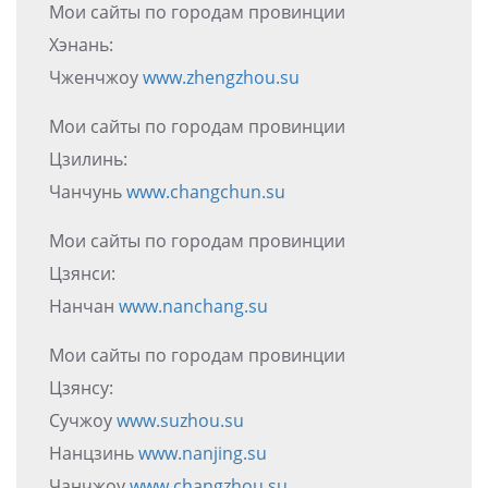
Мои сайты по городам провинции
Хэнань:
Чженчжоу
www.zhengzhou.su
Мои сайты по городам провинции
Цзилинь:
Чанчунь
www.changchun.su
Мои сайты по городам провинции
Цзянси:
Нанчан
www.nanchang.su
Мои сайты по городам провинции
Цзянсу:
Сучжоу
www.suzhou.su
Нанцзинь
www.nanjing.su
Чанчжоу
www.changzhou.su