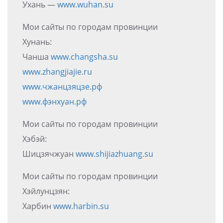
Ухань —
www.wuhan.su
Мои сайты по городам провинции
Хунань:
Чанша
www.changsha.su
www.zhangjiajie.ru
www.чжанцзяцзе.рф
www.фэнхуан.рф
Мои сайты по городам провинции
Хэбэй:
Шицзячжуан
www.shijiazhuang.su
Мои сайты по городам провинции
Хэйлунцзян:
Харбин
www.harbin.su