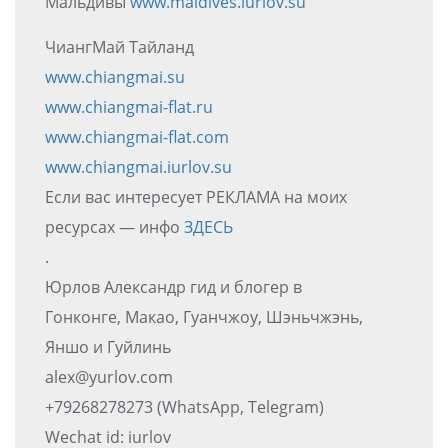
Мальдивы
www.maldives.iurlov.su
ЧиангМай Тайланд
www.chiangmai.su
www.chiangmai-flat.ru
www.chiangmai-flat.com
www.chiangmai.iurlov.su
Если вас интересует РЕКЛАМА на моих
ресурсах — инфо
ЗДЕСЬ
.
Юрлов Александр гид и блогер в
Гонконге, Макао, Гуанчжоу, Шэньчжэнь,
Яншо и Гуйлинь
alex@yurlov.com
+79268278273 (WhatsApp, Telegram)
Wechat id: iurlov