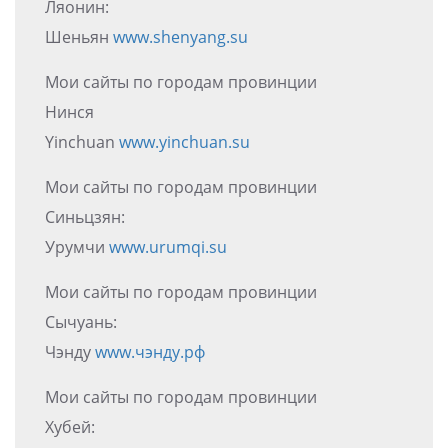
Ляонин:
Шеньян
www.shenyang.su
Мои сайты по городам провинции
Нинся
Yinchuan
www.yinchuan.su
Мои сайты по городам провинции
Синьцзян:
Урумчи
www.urumqi.su
Мои сайты по городам провинции
Сычуань:
Чэнду
www.чэнду.рф
Мои сайты по городам провинции
Хубей: