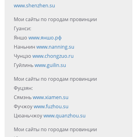
www.shenzhen.su
Мои сайты по городам провинции
Гуанси:
Яншо
www.яншо.рф
Наньнин
www.nanning.su
Чунцзо
www.chongzuo.ru
Гуйлинь
www.guilin.su
Мои сайты по городам провинции
Фуцзян:
Сямэнь
www.xiamen.su
Фучжоу
www.fuzhou.su
Цюаньчжоу
www.quanzhou.su
Мои сайты по городам провинции