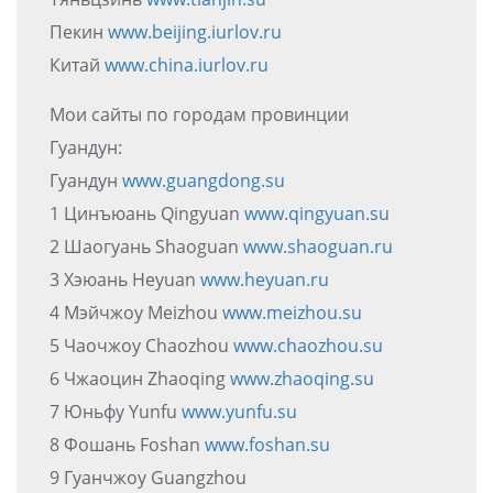
Пекин
www.beijing.iurlov.ru
Китай
www.china.iurlov.ru
Мои сайты по городам провинции
Гуандун:
Гуандун
www.guangdong.su
1 Цинъюань Qingyuan
www.qingyuan.su
2 Шаогуань Shaoguan
www.shaoguan.ru
3 Хэюань Heyuan
www.heyuan.ru
4 Мэйчжоу Meizhou
www.meizhou.su
5 Чаочжоу Chaozhou
www.chaozhou.su
6 Чжаоцин Zhaoqing
www.zhaoqing.su
7 Юньфу Yunfu
www.yunfu.su
8 Фошань Foshan
www.foshan.su
9 Гуанчжоу Guangzhou