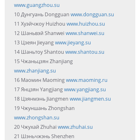
www.guangzhou.su
10 Дунгуань Dongguan
www.dongguan.su
11 Хуэйчжоу Huizhou
www.huizhou.su
12 Шаньвэй Shanwei
www.shanwei.su
13 Цзеян Jieyang
www.jieyang.su
14 Шаньтоу Shantou
www.shantou.su
15 Чжаньцзян Zhanjiang
www.zhanjiang.su
16 Маомин Maoming
www.maoming.ru
17 Янцзян Yangjiang
www.yangjiang.su
18 Цзянмэнь Jiangmen
www.jiangmen.su
19 Чжуншань Zhongshan
www.zhongshan.su
20 Чжухай Zhuhai
www.zhuhai.su
21 Шэньчжэнь Shenzhen