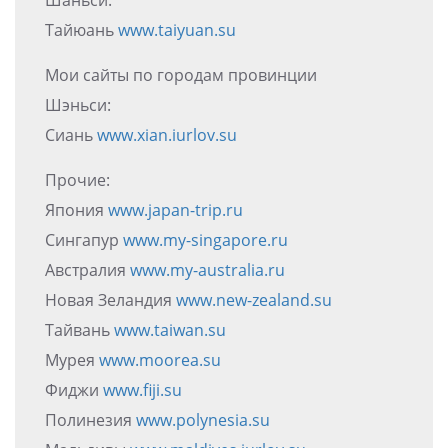
Тайюань
www.taiyuan.su
Мои сайты по городам провинции
Шэньси:
Сиань
www.xian.iurlov.su
Прочие:
Япония
www.japan-trip.ru
Сингапур
www.my-singapore.ru
Австралия
www.my-australia.ru
Новая Зеландия
www.new-zealand.su
Тайвань
www.taiwan.su
Мурея
www.moorea.su
Фиджи
www.fiji.su
Полинезия
www.polynesia.su