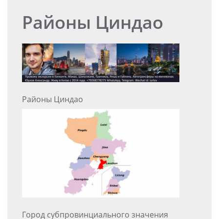
Районы Циндао
Районы Циндао
Город субпровинциального значения