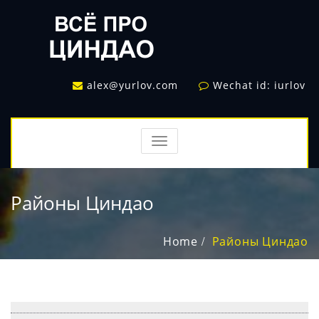
alex@yurlov.com
Wechat id: iurlov
TOGGLE
NAVIGATION
Районы Циндао
Home
Районы Циндао