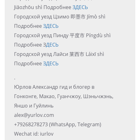
Jiāozhōu shì Подробнее
ЗДЕСЬ
Городской уезд Цзимо 即墨市 Jímò shì
Подробнее
ЗДЕСЬ
Городской уезд Пинду 平度市 Píngdù shì
Подробнее З
ДЕСЬ
Городской уезд Лайси 莱西市 Láixī shì
Подробнее
ЗДЕСЬ
.
Юрлов Александр гид и блогер в
Гонконге, Макао, Гуанчжоу, Шэньчжэнь,
Яншо и Гуйлинь
alex@yurlov.com
+79268278273 (WhatsApp, Telegram)
Wechat id: iurlov