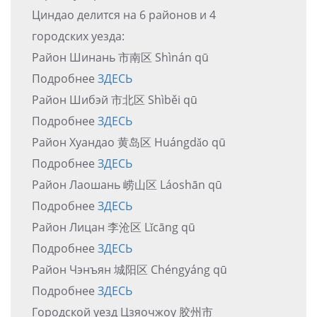
Циндао делится на 6 районов и 4
городских уезда:
Район Шинань 市南区 Shìnán qū
Подробнее
ЗДЕСЬ
Район Шибэй 市北区 Shìběi qū
Подробнее
ЗДЕСЬ
Район Хуандао 黄岛区 Huángdǎo qū
Подробнее
ЗДЕСЬ
Район Лаошань 崂山区 Láoshān qū
Подробнее
ЗДЕСЬ
Район Лицан 李沧区 Lǐcāng qū
Подробнее
ЗДЕСЬ
Район Чэнъян 城阳区 Chéngyáng qū
Подробнее
ЗДЕСЬ
Городской уезд Цзяочжоу 胶州市