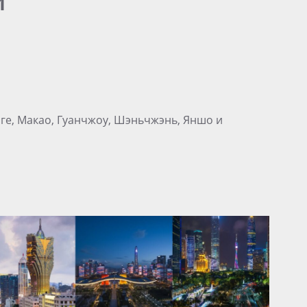
и
нге, Макао, Гуанчжоу, Шэньчжэнь, Яншо и