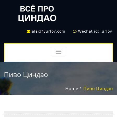
alex@yurlov.com
Wechat id: iurlov
TOGGLE
NAVIGATION
Пиво Циндао
Home
Пиво Циндао