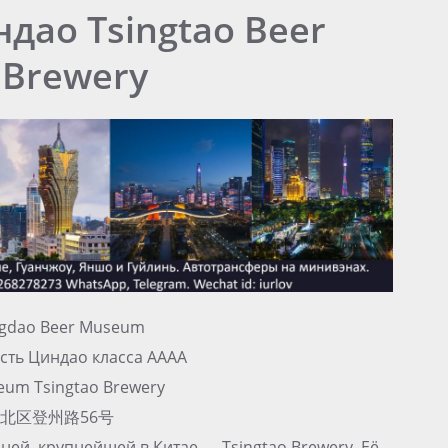
дао Tsingtao Beer
 Brewery
dao Beer Museum
сть Циндао класса АААА
eum Tsingtao Brewery
市市北区登州路56号
ей, крупнейшей в Китае — Tsingtao Brewery. Её