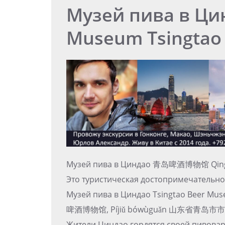
Музей пива в Цин
Museum Tsingtao
Музей пива в Циндао 青岛啤酒博物馆 Qing
Это туристическая достопримечательно
Музей пива в Циндао Tsingtao Beer Mus
啤酒博物馆, Píjiǔ bówùguǎn 山东省青岛
Жители Циндао гордятся своей пивоварн