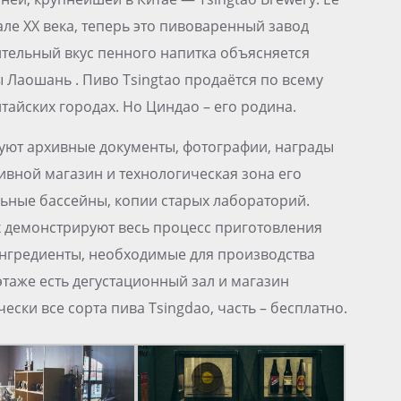
ле ХХ века, теперь это пивоваренный завод
тительный вкус пенного напитка объясняется
ы Лаошань . Пиво Tsingtao продаётся по всему
итайских городах. Но Циндао – его родина.
уют архивные документы, фотографии, награды
вной магазин и технологическая зона его
ьные бассейны, копии старых лабораторий.
х демонстрируют весь процесс приготовления
ингредиенты, необходимые для производства
этаже есть дегустационный зал и магазин
ски все сорта пива Tsingdao, часть – бесплатно.