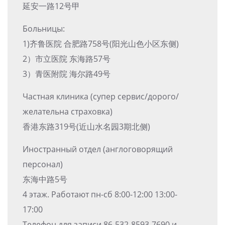
延安一路12号甲
Больницы:
1)齐鲁医院 合肥路758号(阳光山色小区东侧)
2）市立医院 东海路57号
3）青医附院 海尔路49号
Частная клиника (супер сервис/дорого/
желательна страховка)
香港东路319号(近山水名园3期北侧)
Иностранный отдел (англоговорящий
персонал)
东海中路5号
4 этаж. Работают пн-сб 8:00-12:00 13:00-
17:00
Телефон для записи 86-532-8593-7690 и