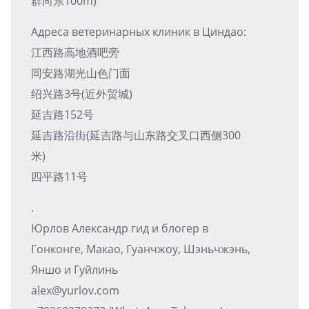
群向东100m)
Адреса ветеринарных клиник в Циндао:
江西路高地酒吧旁
同安路湖光山色门面
绍兴路3号(近外贸城)
延吉路152号
延吉路沿街(延吉路与山东路交叉口西侧300
米)
四平路11号
.
Юрлов Александр гид и блогер в
Гонконге, Макао, Гуанчжоу, Шэньчжэнь,
Яншо и Гуйлинь
alex@yurlov.com