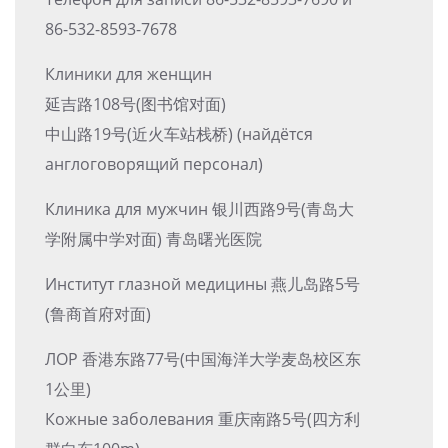
86-532-8593-7678
Клиники для женщин
延吉路108号(图书馆对面)
中山路19号(近火车站栈桥) (найдётся
англоговорящий персонал)
Клиника для мужчин 银川西路9号(青岛大
学附属中学对面) 青岛曙光医院
Институт глазной медицины 燕儿岛路5号
(鲁商首府对面)
ЛОР 香港东路77号(中国海洋大学麦岛校区东
1公里)
Кожные заболевания 重庆南路5号(四方利