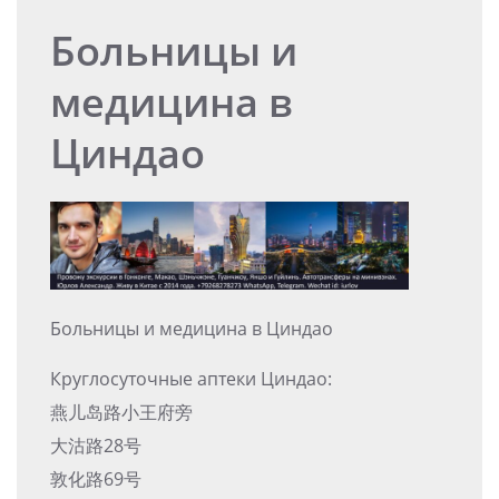
Больницы и
медицина в
Циндао
Больницы и медицина в Циндао
Круглосуточные аптеки Циндао:
燕儿岛路小王府旁
大沽路28号
敦化路69号