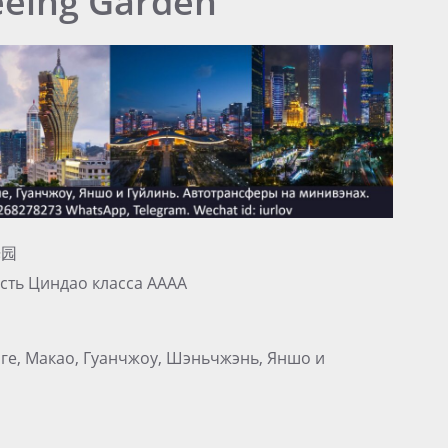
eeing Garden
光园
сть Циндао класса АААА
нге, Макао, Гуанчжоу, Шэньчжэнь, Яншо и