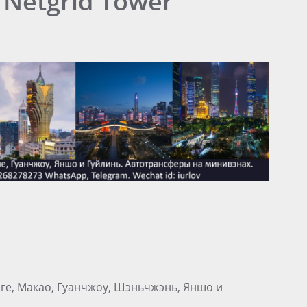
Netgrid Tower
нге, Макао, Гуанчжоу, Шэньчжэнь, Яншо и