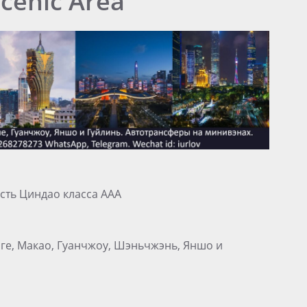
cenic Area
сть Циндао класса ААА
нге, Макао, Гуанчжоу, Шэньчжэнь, Яншо и