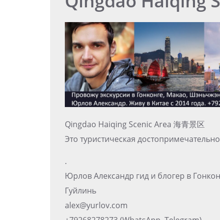
Qingdao Haiqing S
Qingdao Haiqing Scenic Area 海青景区
Это туристическая достопримечательно
.
Юрлов Александр гид и блогер в Гонко
Гуйлинь
alex@yurlov.com