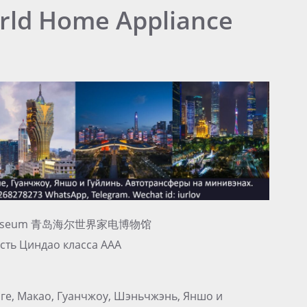
rld Home Appliance
nce Museum 青岛海尔世界家电博物馆
сть Циндао класса ААА
нге, Макао, Гуанчжоу, Шэньчжэнь, Яншо и