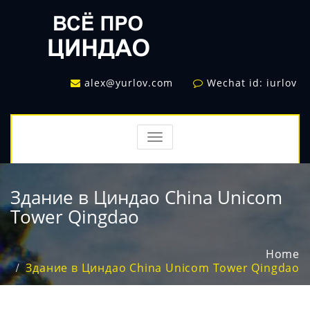
alex@yurlov.com
Wechat id: iurlov
TOGGLE
NAVIGATION
Здание в Циндао China Unicom
Tower Qingdao
Home
Здание в Циндао China Unicom Tower Qingdao